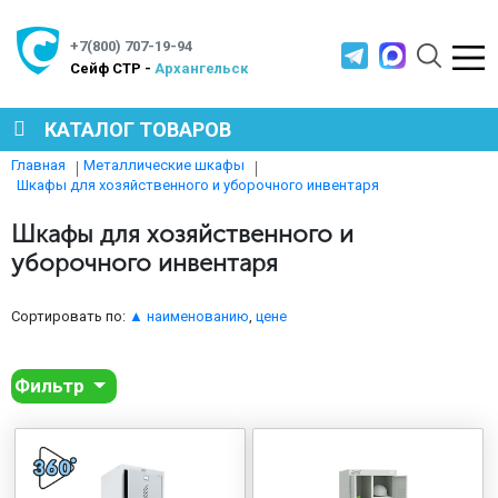
+7(800) 707-19-94
Cейф СТР -
Архангельск
КАТАЛОГ ТОВАРОВ
Главная
Металлические шкафы
Шкафы для хозяйственного и уборочного инвентаря
СЕЙФЫ
Шкафы для хозяйственного и
уборочного инвентаря
МЕТАЛЛИЧЕСКАЯ МЕБЕЛЬ
Сортировать по:
▲ наименованию
,
цене
МЕТАЛЛИЧЕСКИЕ СТЕЛЛАЖИ
Фильтр
ПРОИЗВОДСТВЕННАЯ МЕБЕЛЬ