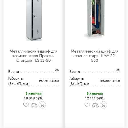
МЕДИЦИНСКАЯ МЕБЕЛЬ
СИСТЕМЫ ХРАНЕНИЯ
ОФИСНАЯ МЕБЕЛЬ
Металлический шкаф для
Металлический шкаф для
хозинвентаря Практик
хозинвентаря ШМУ 22-
Стандарт LS 11-50
530
МЕБЕЛЬ ДЛЯ ДОМА
26
28
Вес, кг
Вес, кг
Габариты
Габариты
1920x500x500
1850x530x500
МЕБЕЛЬ ДЛЯ СТОЛОВЫХ
(ВхШхГ), мм
(ВхШхГ), мм
В наличии
В наличии
10 048 руб.
12 111 руб.
СТАЛЬНЫЕ ДВЕРИ